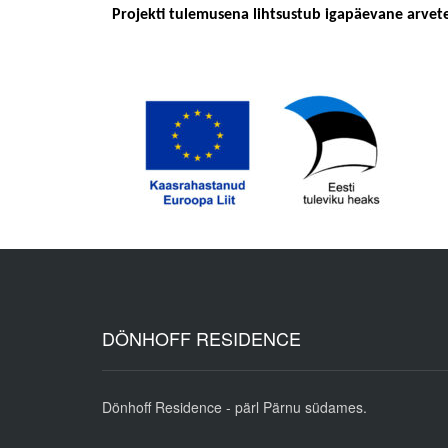
Projekti tulemusena lihtsustub igapäevane arvete
DÖNHOFF RESIDENCE
Dönhoff Residence - pärl Pärnu südames.