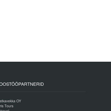
OOSTÖÖPARTNERID
atkavekka OY
is Tours
travel