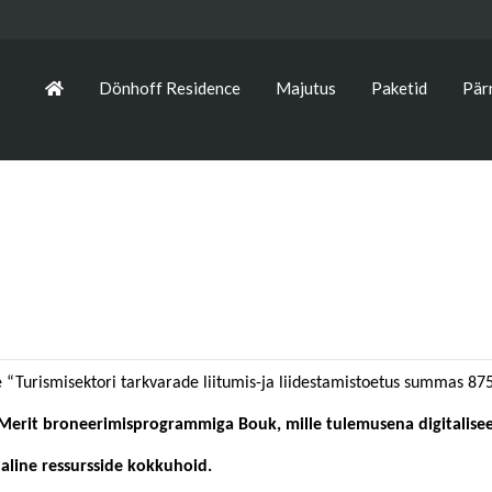
Dönhoff Residence
Majutus
Paketid
Pär
e “Turismisektori tarkvarade liitumis-ja liidestamistoetus summas 87
 Merit broneerimisprogrammiga Bouk, mille tulemusena digitalis
haline ressursside kokkuhoid.