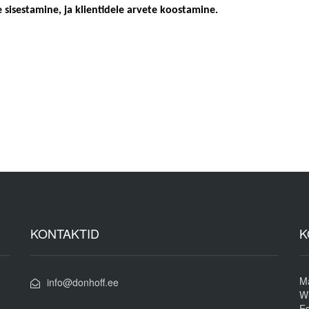
 sisestamine, ja klientidele arvete koostamine.
KONTAKTID
K
M
info@donhoff.ee
Wr
Es