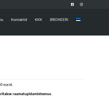
nu
Kontaktid
KKK
BRONEERI
50 eurot.
eeritakse raamatupidamisteenus.